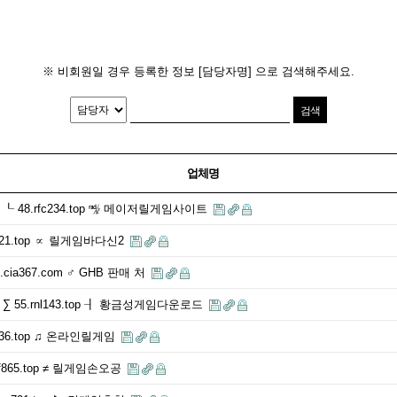
※ 비회원일 경우 등록한 정보 [담당자명] 으로 검색해주세요.
업체명
48.rfc234.top ㎯ 메이저릴게임사이트
21.top ∝ 릴게임바다신2
ia367.com ♂ GHB 판매 처
55.rnl143.top ┨ 황금성게임다운로드
36.top ♫ 온라인릴게임
865.top ≠ 릴게임손오공