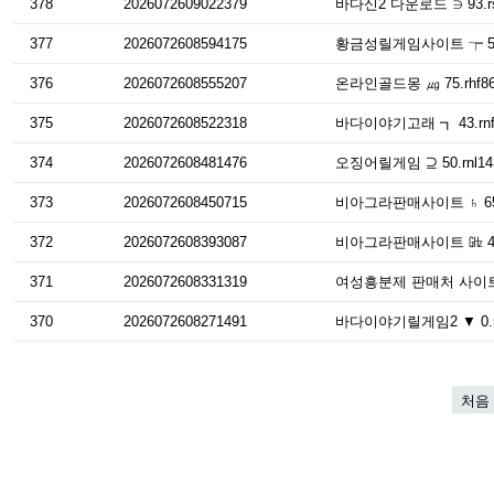
378
2026072609022379
바다신2 다운로드 ∋ 93.r
377
2026072608594175
황금성릴게임사이트 ┮ 57.
376
2026072608555207
온라인골드몽 ㎍ 75.rhf
375
2026072608522318
바다이야기고래 ┓ 43.rnf
374
2026072608481476
오징어릴게임 ⊇ 50.rnl
373
2026072608450715
비아그라판매사이트 ♄ 65
372
2026072608393087
비아그라판매사이트 ㎓ 46
371
2026072608331319
여성흥분제 판매처 사이트 
370
2026072608271491
바다이야기릴게임2 ▼ 0.r
처음