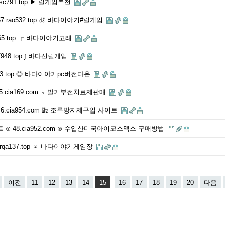
sc791.top ▶ 릴게임추천
rao532.top ㎗ 바다이야기#릴게임
865.top ┏ 바다이야기고래
948.top ∫ 바다신릴게임
143.top ◎ 바다이야기pc버전다운
.cia169.com ♄ 발기부전치료제판매
.cia954.com ㎓ 조루방지제구입 사이트
⊙ 48.cia952.com ⊙ 수입산미국아이코스맥스 구매방법
qa137.top ∝ 바다이야기게임장
이전
11
12
13
14
15
16
17
18
19
20
다음