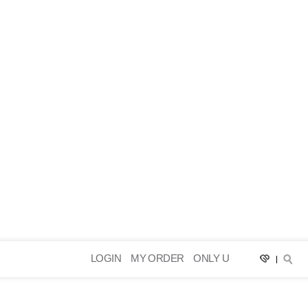
LOGIN
MY ORDER
ONLY U