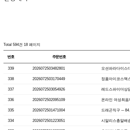
Total 594건
18 페이지
번호
주문번호
339
2026072503482801
오션파라다이스다운로
338
2026072503170449
정품아이코스맥스 약
337
2026072503054926
레드스파이더상담 ㈎
336
2026072502095109
온라인 여성최음제 
335
2026072501471004
드래곤직구 ─ 84.
334
2026072501223051
시알리스총알배송 †