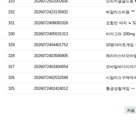
333
2026072501002605
오리지널골드몽 ♥ 1
332
2026072423135932
씨알리스비용 ™ 7
331
2026072408093326
요힘빈 여자 ↳ 5
330
2026072405531313
비아그라 100mg 
329
2026072404401752
10원야마토게임 ∽
328
2026072403580805
체리마스터모바일 ♠
327
2026072403404054
모바일바다이야기 ∏
326
2026072402532590
시알리스구매약국 ㅘ
325
2026072402424012
황금성릴게임 ━ 5
처음