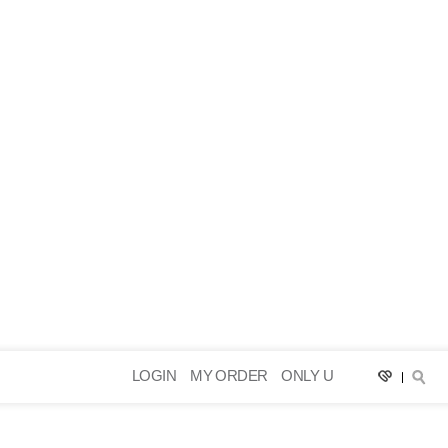
LOGIN
MY ORDER
ONLY U