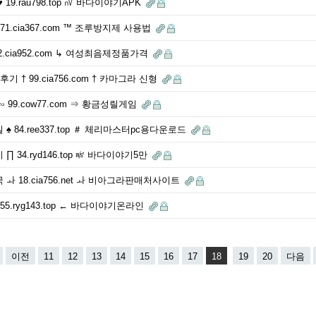
9.rau798.top ㎵ 바다이야기APK
1.cia367.com ™ 조루방지제 사용법
2.cia952.com ↳ 여성최음제정품가격
후기 † 99.cia756.com † 카마그라 신형
 99.cow77.com ⇒ 황금성릴게임
 84.ree337.top ＃ 체리마스터pc용다운로드
 34.ryd146.top ㎨ 바다이야기5만
 18.cia756.net ㅘ 비아그라판매처사이트
5.ryg143.top ← 바다이야기온라인
이전
11
12
13
14
15
16
17
18
19
20
다음