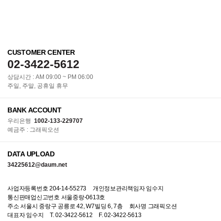
CUSTOMER CENTER
02-3422-5612
상담시간 : AM 09:00 ~ PM 06:00
주일, 주말, 공휴일 휴무
BANK ACCOUNT
우리은행
1002-133-229707
예금주 : 그래픽오션
DATA UPLOAD
34225612@daum.net
사업자등록번호 204-14-55273
개인정보관리책임자 임수지
통신판매업신고번호 서울중랑-0613호
주소 서울시 중랑구 공릉로 42, W7빌딩 6, 7층
회사명 그래픽오션
대표자 임수지
T. 02-3422-5612
F. 02-3422-5613