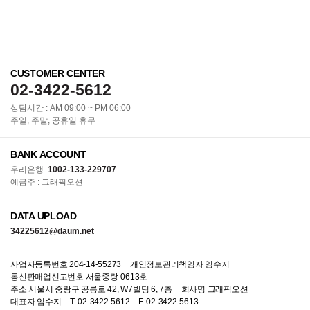
CUSTOMER CENTER
02-3422-5612
상담시간 : AM 09:00 ~ PM 06:00
주일, 주말, 공휴일 휴무
BANK ACCOUNT
우리은행
1002-133-229707
예금주 : 그래픽오션
DATA UPLOAD
34225612@daum.net
사업자등록번호 204-14-55273
개인정보관리책임자 임수지
통신판매업신고번호 서울중랑-0613호
주소 서울시 중랑구 공릉로 42, W7빌딩 6, 7층
회사명 그래픽오션
대표자 임수지
T. 02-3422-5612
F. 02-3422-5613