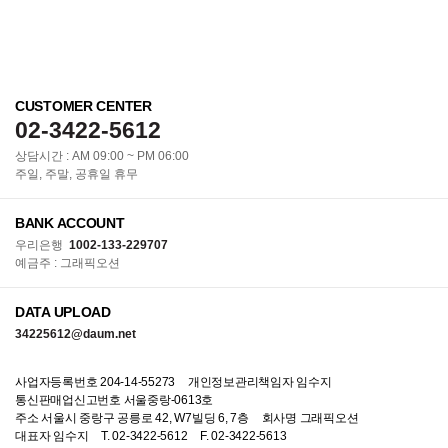
CUSTOMER CENTER
02-3422-5612
상담시간 : AM 09:00 ~ PM 06:00
주일, 주말, 공휴일 휴무
BANK ACCOUNT
우리은행
1002-133-229707
예금주 : 그래픽오션
DATA UPLOAD
34225612@daum.net
사업자등록번호 204-14-55273
개인정보관리책임자 임수지
통신판매업신고번호 서울중랑-0613호
주소 서울시 중랑구 공릉로 42, W7빌딩 6, 7층
회사명 그래픽오션
대표자 임수지
T. 02-3422-5612
F. 02-3422-5613