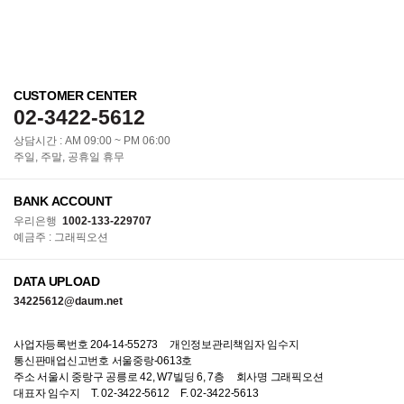
CUSTOMER CENTER
02-3422-5612
상담시간 : AM 09:00 ~ PM 06:00
주일, 주말, 공휴일 휴무
BANK ACCOUNT
우리은행
1002-133-229707
예금주 : 그래픽오션
DATA UPLOAD
34225612@daum.net
사업자등록번호 204-14-55273
개인정보관리책임자 임수지
통신판매업신고번호 서울중랑-0613호
주소 서울시 중랑구 공릉로 42, W7빌딩 6, 7층
회사명 그래픽오션
대표자 임수지
T. 02-3422-5612
F. 02-3422-5613