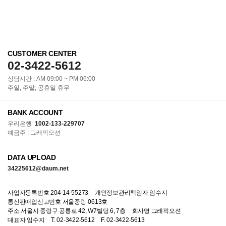
CUSTOMER CENTER
02-3422-5612
상담시간 : AM 09:00 ~ PM 06:00
주일, 주말, 공휴일 휴무
BANK ACCOUNT
우리은행
1002-133-229707
예금주 : 그래픽오션
DATA UPLOAD
34225612@daum.net
사업자등록번호 204-14-55273
개인정보관리책임자 임수지
통신판매업신고번호 서울중랑-0613호
주소 서울시 중랑구 공릉로 42, W7빌딩 6, 7층
회사명 그래픽오션
대표자 임수지
T. 02-3422-5612
F. 02-3422-5613