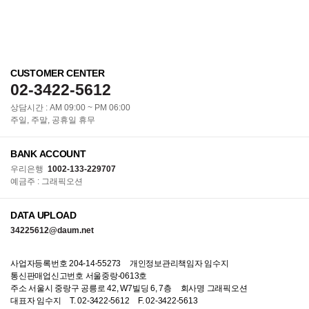
CUSTOMER CENTER
02-3422-5612
상담시간 : AM 09:00 ~ PM 06:00
주일, 주말, 공휴일 휴무
BANK ACCOUNT
우리은행
1002-133-229707
예금주 : 그래픽오션
DATA UPLOAD
34225612@daum.net
사업자등록번호 204-14-55273
개인정보관리책임자 임수지
통신판매업신고번호 서울중랑-0613호
주소 서울시 중랑구 공릉로 42, W7빌딩 6, 7층
회사명 그래픽오션
대표자 임수지
T. 02-3422-5612
F. 02-3422-5613