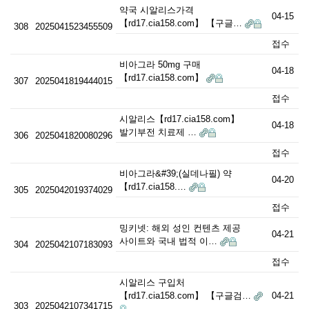
약국 시알리스가격
04-15
【rd17.cia158.com】 【구글…
308
2025041523455509
접수
비아그라 50mg 구매
04-18
【rd17.cia158.com】
307
2025041819444015
접수
시알리스【rd17.cia158.com】
04-18
발기부전 치료제 …
306
2025041820080296
접수
비아그라&#39;(실데나필) 약
04-20
【rd17.cia158.…
305
2025042019374029
접수
밍키넷: 해외 성인 컨텐츠 제공
04-21
사이트와 국내 법적 이…
304
2025042107183093
접수
시알리스 구입처
【rd17.cia158.com】 【구글검…
04-21
303
2025042107341715