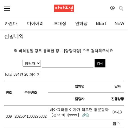
카렌다
다이어리
초대장
연하장
BEST
NEW
신청내역
※ 비회원일 경우 등록한 정보 [담당자명] 으로 검색해주세요.
Total 594건
20 페이지
업체명
날짜
번호
주문번호
담당자
진행상황
비아그라를 여자가 먹으면 흥분할까
04-13
【검색:비아xxxx】
309
2025041303275332
접수