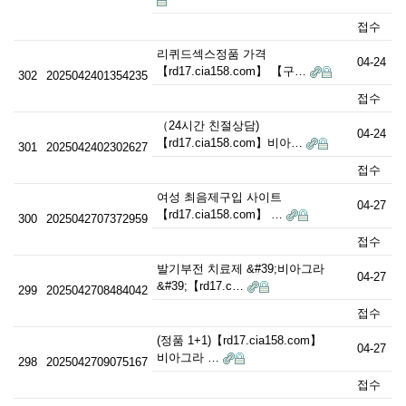
접수
리퀴드섹스정품 가격
04-24
【rd17.cia158.com】 【구…
302
2025042401354235
접수
（24시간 친절상담)
04-24
【rd17.cia158.com】비아…
301
2025042402302627
접수
여성 최음제구입 사이트
04-27
【rd17.cia158.com】 …
300
2025042707372959
접수
발기부전 치료제 &#39;비아그라
04-27
&#39;【rd17.c…
299
2025042708484042
접수
(정품 1+1)【rd17.cia158.com】
04-27
비아그라 …
298
2025042709075167
접수